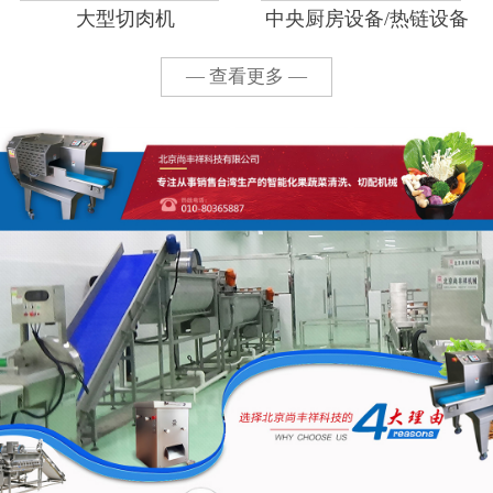
大型切肉机
中央厨房设备/热链设备
— 查看更多 —