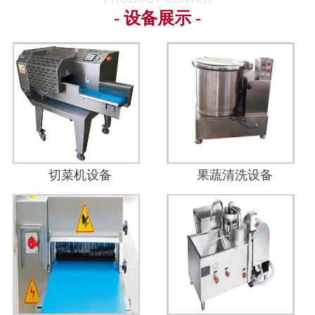
- 设备展示 -
切菜机设备
果蔬清洗设备