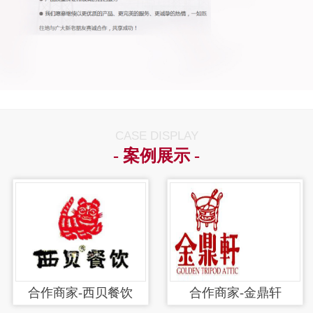
CASE DISPLAY
- 案例展示 -
合作商家-西贝餐饮
合作商家-金鼎轩