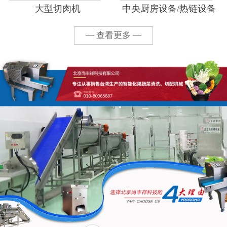
大型切肉机
中央厨房设备/热链设备
— 查看更多 —