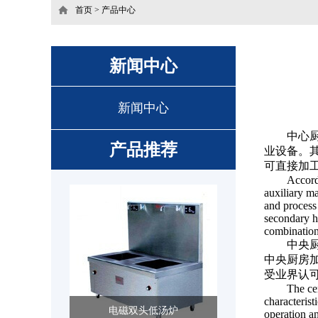
首页
>
产品中心
新闻中心
新闻中心
中心
产品推荐
业设备。
可直接加
Accordi
auxiliary ma
and process 
secondary he
combination,
中央
中央厨房
受业界认
The ce
characterist
电磁双头低汤炉
operation an