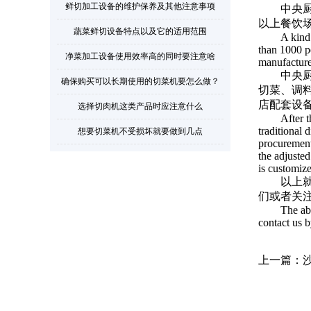
鲜切加工设备的维护保养及其他注意事项
中央
以上餐饮
蔬菜鲜切设备特点以及它的适用范围
A kind
than 1000 pe
净菜加工设备使用效率高的同时要注意啥
manufacture 
中央
确保购买可以长期使用的切菜机要怎么做？
切菜、调
店配套设
选择切肉机这类产品时应注意什么
After t
traditional 
想要切菜机不受损坏就要做到几点
procurement,
the adjusted
is customiz
以上
们或者关
The ab
contact us b
上一篇：