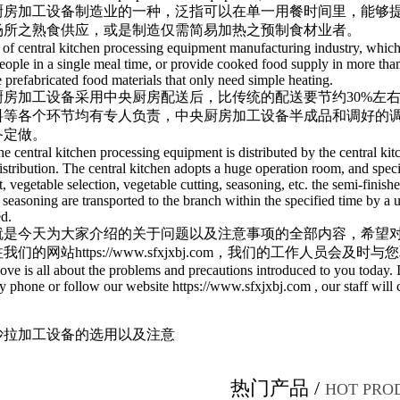
厨房加工设备制造业的一种，泛指可以在单一用餐时间里，能够提供
场所之熟食供应，或是制造仅需简易加热之预制食材业者。
 of central kitchen processing equipment manufacturing industry, which
ople in a single meal time, or provide cooked food supply in more than 2
prefabricated food materials that only need simple heating.
厨房加工设备
采用中央厨房配送后，比传统的配送要节约30%左
料等各个环节均有专人负责，中央厨房加工设备半成品和调好的
备定做。
he central kitchen processing equipment is distributed by the central ki
distribution. The central kitchen adopts a huge operation room, and speci
 vegetable selection, vegetable cutting, seasoning, etc. the semi-finis
 seasoning are transported to the branch within the specified time by a
ed.
就是今天为大家介绍的关于问题以及注意事项的全部内容，希望
注我们的网站
https://www.sfxjxbj.com
，我们的工作人员会及时与您
ove is all about the problems and precautions introduced to you today. 
y phone or follow our website https://www.sfxjxbj.com , our staff will 
沙拉加工设备的选用以及注意
热门产品 /
HOT PRO