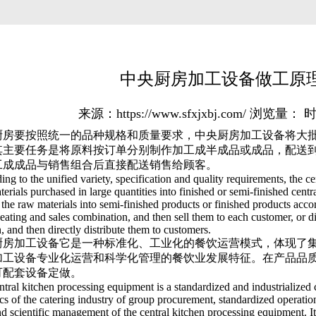
中央厨房加工设备做工原
来源：https://www.sfxjxbj.com/
浏览量：
时
厨房要按照统一的品种规格和质量要求，中央厨房加工设备将大
其主要任务是将原料按订单分别制作加工成半成品或成品，配送
工成成品与销售组合后直接配送销售给顾客。
ng to the unified variety, specification and quality requirements, the 
terials purchased in large quantities into finished or semi-finished cent
the raw materials into semi-finished products or finished products accord
ating and sales combination, and then sell them to each customer, or di
 and then directly distribute them to customers.
厨房加工设备它是一种标准化、工业化的餐饮运营模式，体现了
加工设备专业化运营和科学化管理的餐饮业发展特征。在产品品
可配套设备定做。
ntral kitchen processing equipment is a standardized and industrialized
ics of the catering industry of group procurement, standardized operation
d scientific management of the central kitchen processing equipment. It