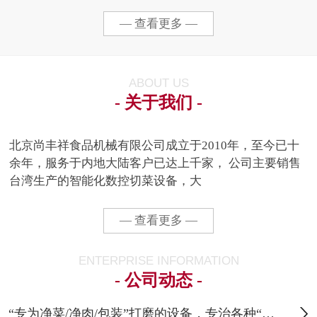
— 查看更多 —
ABOUT US
- 关于我们 -
北京尚丰祥食品机械有限公司成立于2010年，至今已十
余年，服务于内地大陆客户已达上千家， 公司主要销售
台湾生产的智能化数控切菜设备，大
— 查看更多 —
ENTERPRISE INFORMATION
- 公司动态 -
​“专为净菜/净肉/包装”打磨的设备，专治各种“后厨焦虑”​