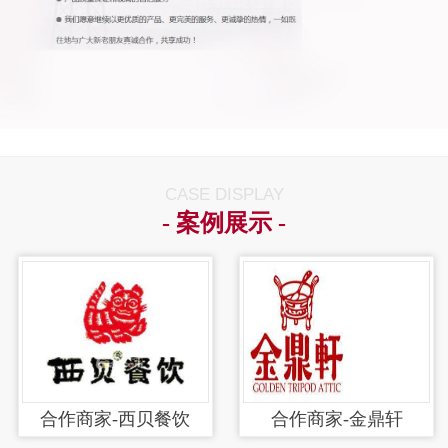
CASE DISPLAY
- 案例展示 -
合作商家-西贝餐饮
合作商家-金鼎轩