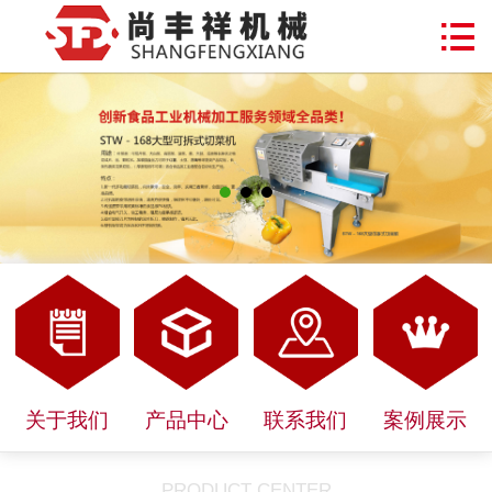
网站首页

关于我们
产品中心
客户专栏
案例展示
新闻中心
联系我们
关于我们
产品中心
联系我们
案例展示
在线留言
PRODUCT CENTER