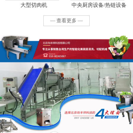
大型切肉机
中央厨房设备/热链设备
— 查看更多 —