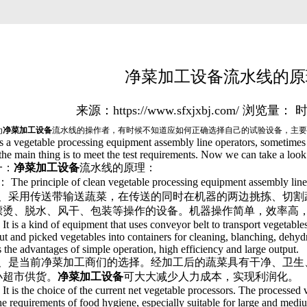
净菜加工设备流水线的原
来源：https://www.sfxjxbj.com/
浏览量：
时
为
净菜加工设备
流水线的操作者，有时候不知道应如何正确选择自己的试验设备，主要
egetable processing equipment assembly line operators, sometimes d
he main thing is to meet the test requirements. Now we can take a look at
：
净菜加工设备
流水线的原理：
 principle of clean vegetable processing equipment assembly line
采用传送带输送蔬菜，在传送的同时在机器的两边挑拣、切割
漂烫、脱水、风干、包装等操作的设备。机器操作简单，效率高
is a kind of equipment that uses conveyor belt to transport vegetables
cut and picked vegetables into containers for cleaning, blanching, dehyd
the advantages of simple operation, high efficiency and large output.
是当前净菜加工商们的选择。经加工后的蔬菜具有干净、卫生
小超市供货。
净菜加工设备
可大大减少人力成本，实现利润化。
is the choice of the current net vegetable processors. The processed v
the requirements of food hygiene, especially suitable for large and me