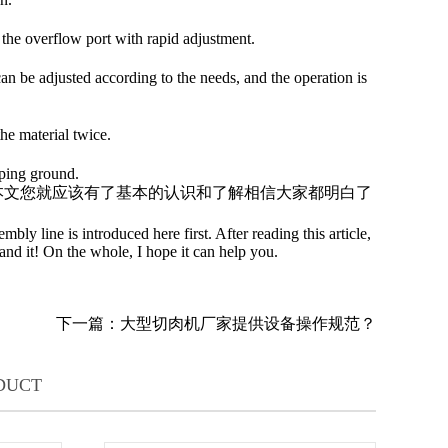
the overflow port with rapid adjustment.
be adjusted according to the needs, and the operation is
e material twice.
oping ground.
文您就应该有了基本的认识和了解相信大家都明白了
 line is introduced here first. After reading this article,
and it! On the whole, I hope it can help you.
下一篇：大型切肉机厂家提供设备操作规范？
DUCT