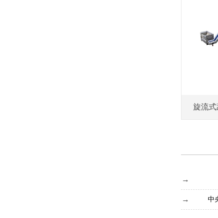
旋流式
中