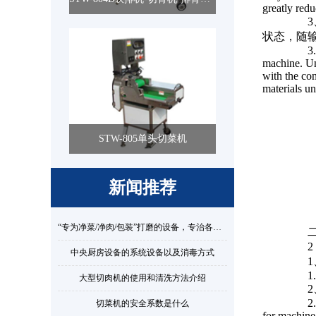
greatly redu
3、
状态，随
3. Con
machine. Un
with the con
materials un
STW-805单头切菜机
新闻推荐
​“专为净菜/净肉/包装”打磨的设备，专治各种“后厨焦虑”​
二
2： The
中央厨房设备的系统设备以及消毒方式
1、
1. It 
大型切肉机的使用和清洗方法介绍
2、
2. The
切菜机的安全系数是什么
for machine