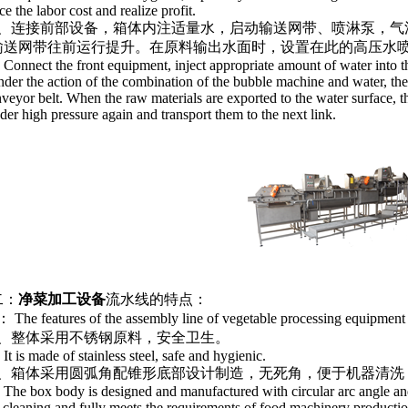
ce the labor cost and realize profit.
连接前部设备，箱体内注适量水，启动输送网带、喷淋泵，气
输送网带往前运行提升。在原料输出水面时，设置在此的高压水
nect the front equipment, inject appropriate amount of water into the
der the action of the combination of the bubble machine and water, th
veyor belt. When the raw materials are exported to the water surface, t
der high pressure again and transport them to the next link.
：
净菜加工设备
流水线的特点：
 features of the assembly line of vegetable processing equipment a
整体采用不锈钢原料，安全卫生。
is made of stainless steel, safe and hygienic.
箱体采用圆弧角配锥形底部设计制造，无死角，便于机器清洗
 box body is designed and manufactured with circular arc angle and 
 cleaning and fully meets the requirements of food machinery productio