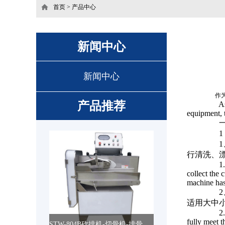
首页
>
产品中心
新闻中心
新闻中心
作
产品推荐
As a v
equipment, t
一
1： The
1、
行清洗、
1. It 
collect the 
machine has 
2、
适用大中
2. It 
fully meet 
STW-804B砍排机-切骨机-排骨切块机